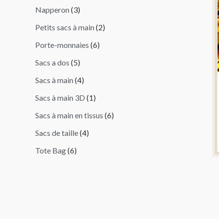
h
Napperon
3
e
Petits sacs à main
2
r
Porte-monnaies
6
Sacs a dos
5
Sacs à main
4
Sacs à main 3D
1
Sacs à main en tissus
6
Sacs de taille
4
Tote Bag
6