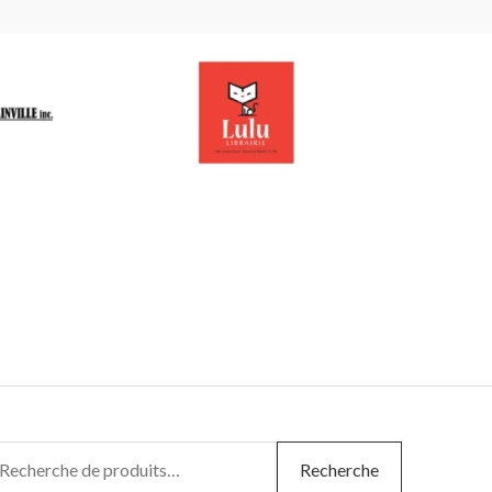
echerche
Recherche
ur :